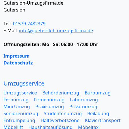
Gütersloh-Umzugsfirma.de
Gütersloh
Tel.:
01579-2482379
E-Mail:
info@guetersloh-umzugsfirma.de
Öffnungszeiten:
Mo - Sa: 06:00 - 17:00 Uhr
Impressum
Datenschutz
Umzugsservice
Umzugsservice
Behördenumzug
Büroumzug
Fernumzug
Firmenumzug
Laborumzug
Mini Umzug
Praxisumzug
Privatumzug
Seniorenumzug
Studentenumzug
Beiladung
Entrümpelung
Halteverbotszone
Klaviertransport
Möbellift
Haushaltsauflösung
Möbeltaxi