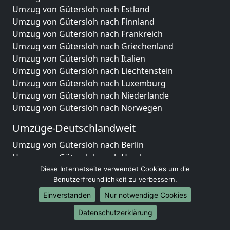
Umzug von Gütersloh nach Estland
Umzug von Gütersloh nach Finnland
Umzug von Gütersloh nach Frankreich
Umzug von Gütersloh nach Griechenland
Umzug von Gütersloh nach Italien
Umzug von Gütersloh nach Liechtenstein
Umzug von Gütersloh nach Luxemburg
Umzug von Gütersloh nach Niederlande
Umzug von Gütersloh nach Norwegen
Umzüge-Deutschlandweit
Umzug von Gütersloh nach Berlin
Umzug von Gütersloh nach Hamburg
Umzug von Gütersloh nach München
Diese Internetseite verwendet Cookies um die
Benutzerfreundlichkeit zu verbessern.
Umzug von Gütersloh nach Köln
Umzug von Gütersloh nach Frankfurt am Main
Einverstanden
Nur notwendige Cookies
Umzug von Gütersloh nach Stuttgart
Datenschutzerklärung
Umzug von Gütersloh nach Düsseldorf