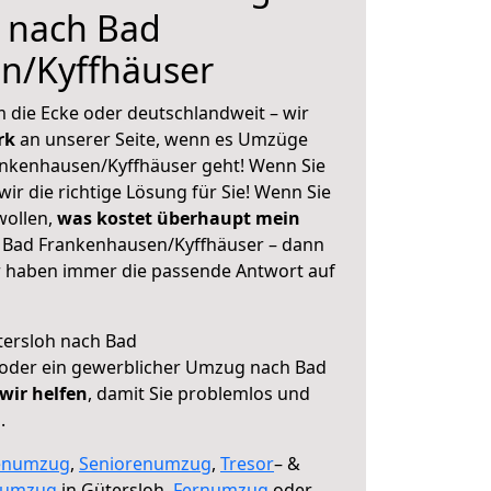
h nach Bad
n/Kyffhäuser
 die Ecke oder deutschlandweit – wir
erk
an unserer Seite, wenn es Umzüge
ankenhausen/Kyffhäuser geht! Wenn Sie
ir die richtige Lösung für Sie! Wenn Sie
wollen,
was kostet überhaupt mein
 Bad Frankenhausen/Kyffhäuser – dann
ir haben immer die passende Antwort auf
ersloh nach Bad
oder ein gewerblicher Umzug nach Bad
wir helfen
, damit Sie problemlos und
.
enumzug
,
Seniorenumzug
,
Tresor
– &
numzug
in Gütersloh,
Fernumzug
oder