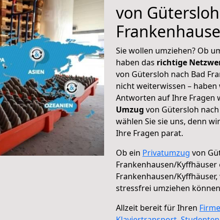
von Güterslo
Frankenhause
Sie wollen umziehen? Ob um
haben das
richtige Netzw
von Gütersloh nach Bad Fr
nicht weiterwissen – haben w
Antworten auf Ihre Fragen 
Umzug
von Gütersloh nach
wählen Sie sie uns, denn w
Ihre Fragen parat.
Ob ein
Privatumzug
von Güt
Frankenhausen/Kyffhäuser 
Frankenhausen/Kyffhäuser,
stressfrei umziehen können
Allzeit bereit für Ihren
Firm
Klaviertransport
,
Studente