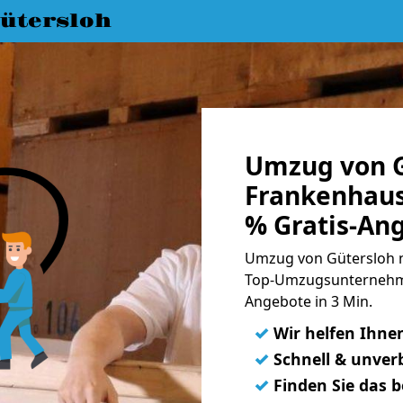
ütersloh
Umzug von G
Frankenhaus
% Gratis-An
Umzug von Gütersloh n
Top-Umzugsunternehme
Angebote in 3 Min.
✓
Wir helfen Ihne
✓
Schnell & unverb
✓
Finden Sie das 