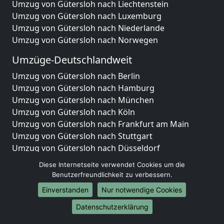
Umzug von Gütersloh nach Liechtenstein
Umzug von Gütersloh nach Luxemburg
Umzug von Gütersloh nach Niederlande
Umzug von Gütersloh nach Norwegen
Umzüge-Deutschlandweit
Umzug von Gütersloh nach Berlin
Umzug von Gütersloh nach Hamburg
Umzug von Gütersloh nach München
Umzug von Gütersloh nach Köln
Umzug von Gütersloh nach Frankfurt am Main
Umzug von Gütersloh nach Stuttgart
Umzug von Gütersloh nach Düsseldorf
Umzug von Gütersloh nach Leipzig
Diese Internetseite verwendet Cookies um die
Umzug von Gütersloh nach Dortmund
Benutzerfreundlichkeit zu verbessern.
Umzug von Gütersloh nach Essen
Einverstanden
Nur notwendige Cookies
Umzug von Gütersloh nach Bremen
Umzug von Gütersloh nach Dresden
Datenschutzerklärung
Umzug von Gütersloh nach Hannover