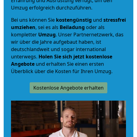
Erfahrung und Ausrüstung verfügt, um den
Umzug erfolgreich durchzuführen.
Bei uns können Sie
kostengünstig
und
stressfrei
umziehen
, sei es als
Beiladung
oder als
kompletter
Umzug
. Unser Partnernetzwerk, das
wir über die Jahre aufgebaut haben, ist
deutschlandweit und sogar international
unterwegs.
Holen Sie sich jetzt kostenlose
Angebote
und erhalten Sie einen ersten
Überblick über die Kosten für Ihren Umzug.
Kostenlose Angebote erhalten