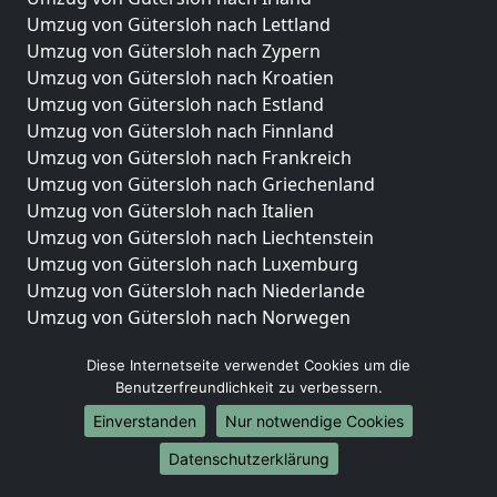
Umzug von Gütersloh nach Lettland
Umzug von Gütersloh nach Zypern
Umzug von Gütersloh nach Kroatien
Umzug von Gütersloh nach Estland
Umzug von Gütersloh nach Finnland
Umzug von Gütersloh nach Frankreich
Umzug von Gütersloh nach Griechenland
Umzug von Gütersloh nach Italien
Umzug von Gütersloh nach Liechtenstein
Umzug von Gütersloh nach Luxemburg
Umzug von Gütersloh nach Niederlande
Umzug von Gütersloh nach Norwegen
Umzüge-Deutschlandweit
Diese Internetseite verwendet Cookies um die
Benutzerfreundlichkeit zu verbessern.
Umzug von Gütersloh nach Berlin
Umzug von Gütersloh nach Hamburg
Einverstanden
Nur notwendige Cookies
Umzug von Gütersloh nach München
Datenschutzerklärung
Umzug von Gütersloh nach Köln