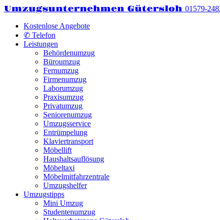
Umzugsunternehmen Gütersloh
01579-248
Kostenlose Angebote
✆ Telefon
Leistungen
Behördenumzug
Büroumzug
Fernumzug
Firmenumzug
Laborumzug
Praxisumzug
Privatumzug
Seniorenumzug
Umzugsservice
Entrümpelung
Klaviertransport
Möbellift
Haushaltsauflösung
Möbeltaxi
Möbelmitfahrzentrale
Umzugshelfer
Umzugstipps
Mini Umzug
Studentenumzug