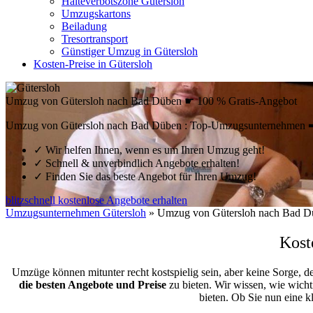
Halteverbotszone Gütersloh
Umzugskartons
Beiladung
Tresortransport
Günstiger Umzug in Gütersloh
Kosten-Preise in Gütersloh
Umzug von Gütersloh nach Bad Düben ☛ 100 % Gratis-Angebot
Umzug von Gütersloh nach Bad Düben : Top-Umzugsunternehmen ➨ 
✓
Wir helfen Ihnen, wenn es um Ihren Umzug geht!
✓
Schnell & unverbindlich Angebote erhalten!
✓
Finden Sie das beste Angebot für Ihren Umzug!
blitzschnell kostenlose Angebote erhalten
Umzugsunternehmen Gütersloh
»
Umzug von Gütersloh nach Bad D
Kost
Umzüge können mitunter recht kostspielig sein, aber keine Sorge, d
die besten Angebote und Preise
zu bieten. Wir wissen, wie wicht
bieten. Ob Sie nun eine 