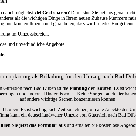
hen
n dabei möglichst
viel Geld sparen?
Dann sind Sie bei uns genau rich
ts anderes als die wichtigen Dinge in Ihrem neuen Zuhause kümmern mü
und können Ihnen somit garantieren, dass wir für jedes Budget eine
fahrung im Umzugsbereich.
lose und unverbindliche Angebote.
te.
utenplanung als Beiladung für den Umzug nach Bad Dü
on Gütersloh nach Bad Düben ist die
Planung der Routen
. Es ist wic
nsperrungen und anderen Hindernissen ist. Keine Sorgen, auch hier hab
auf andere wichtige Sachen konzentrieren können.
Bad Düben. Es ist wichtig, sich Zeit zu nehmen, um alle Aspekte des 
ugsfirma kann ein deutschlandweiter Umzug von Gütersloh nach Bad Dübe
üllen Sie jetzt das Formular aus
und erhalten Sie kostenlose Angebo