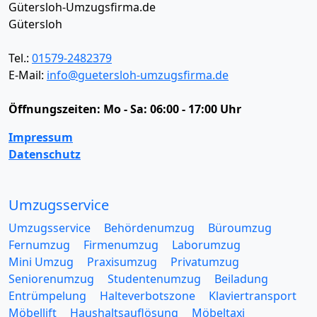
Gütersloh-Umzugsfirma.de
Gütersloh
Tel.:
01579-2482379
E-Mail:
info@guetersloh-umzugsfirma.de
Öffnungszeiten:
Mo - Sa: 06:00 - 17:00 Uhr
Impressum
Datenschutz
Umzugsservice
Umzugsservice
Behördenumzug
Büroumzug
Fernumzug
Firmenumzug
Laborumzug
Mini Umzug
Praxisumzug
Privatumzug
Seniorenumzug
Studentenumzug
Beiladung
Entrümpelung
Halteverbotszone
Klaviertransport
Möbellift
Haushaltsauflösung
Möbeltaxi