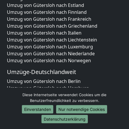
Umzug von Gütersloh nach Estland
Umzug von Gütersloh nach Finnland
Umzug von Gütersloh nach Frankreich
Umzug von Gütersloh nach Griechenland
Umzug von Gütersloh nach Italien
Umzug von Gütersloh nach Liechtenstein
Umzug von Gütersloh nach Luxemburg
Umzug von Gütersloh nach Niederlande
Umzug von Gütersloh nach Norwegen
Umzüge-Deutschlandweit
Umzug von Gütersloh nach Berlin
Umzug von Gütersloh nach Hamburg
Umzug von Gütersloh nach München
Diese Internetseite verwendet Cookies um die
Benutzerfreundlichkeit zu verbessern.
Umzug von Gütersloh nach Köln
Umzug von Gütersloh nach Frankfurt am Main
Einverstanden
Nur notwendige Cookies
Umzug von Gütersloh nach Stuttgart
Datenschutzerklärung
Umzug von Gütersloh nach Düsseldorf