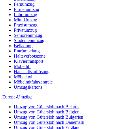
Fernumzug
Firmenumzug
Laborumzug
Mini Umzug
Praxisumzug
Privatumzug
Seniorenumzug
Studentenumzug
Beiladung
Entrümpelung
Halteverbotszone
Klaviertransport
Möbellift
Haushaltsauflösung
Möbeltaxi
Möbelmitfahrzentrale
Umzugskartons
Europa-Umzüge
Umzug von Gütersloh nach Belarus
Umzug von Gütersloh nach Belgien
Umzug von Gütersloh nach Bulgarien
Umzug von Gütersloh nach Dänemark
Umzug von Gütersloh nach England