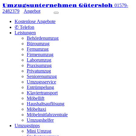
Umzugsunternehmen Gütersloh
01579-
2482379
Angebot
Kostenlose Angebote
✆ Telefon
Leistungen
Behördenumzug
Büroumzug
Fernumzug
Firmenumzug
Laborumzug
Praxisumzug
Privatumzug
Seniorenumzug
Umzugsservice
Entrümpelung
Klaviertransport
Möbellift
Haushaltsauflösung
Möbeltaxi
Möbelmitfahrzentrale
Umzugshelfer
Umzugstipps
Mini Umzug