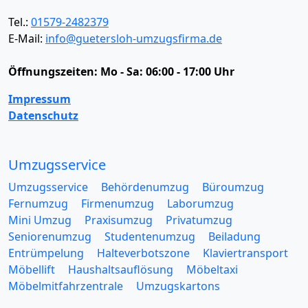
Tel.:
01579-2482379
E-Mail:
info@guetersloh-umzugsfirma.de
Öffnungszeiten:
Mo - Sa: 06:00 - 17:00 Uhr
Impressum
Datenschutz
Umzugsservice
Umzugsservice
Behördenumzug
Büroumzug
Fernumzug
Firmenumzug
Laborumzug
Mini Umzug
Praxisumzug
Privatumzug
Seniorenumzug
Studentenumzug
Beiladung
Entrümpelung
Halteverbotszone
Klaviertransport
Möbellift
Haushaltsauflösung
Möbeltaxi
Möbelmitfahrzentrale
Umzugskartons