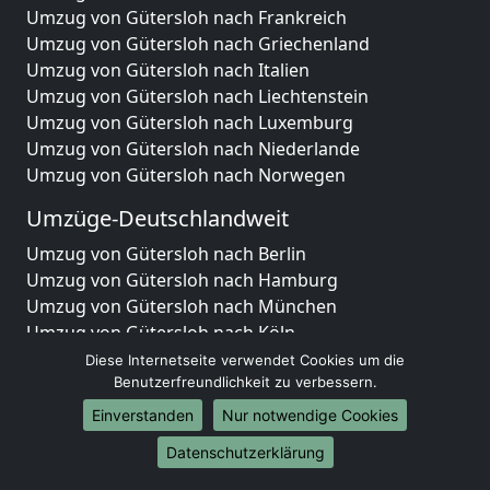
Umzug von Gütersloh nach Frankreich
Umzug von Gütersloh nach Griechenland
Umzug von Gütersloh nach Italien
Umzug von Gütersloh nach Liechtenstein
Umzug von Gütersloh nach Luxemburg
Umzug von Gütersloh nach Niederlande
Umzug von Gütersloh nach Norwegen
Umzüge-Deutschlandweit
Umzug von Gütersloh nach Berlin
Umzug von Gütersloh nach Hamburg
Umzug von Gütersloh nach München
Umzug von Gütersloh nach Köln
Umzug von Gütersloh nach Frankfurt am Main
Diese Internetseite verwendet Cookies um die
Umzug von Gütersloh nach Stuttgart
Benutzerfreundlichkeit zu verbessern.
Umzug von Gütersloh nach Düsseldorf
Einverstanden
Nur notwendige Cookies
Umzug von Gütersloh nach Leipzig
Datenschutzerklärung
Umzug von Gütersloh nach Dortmund
Umzug von Gütersloh nach Essen