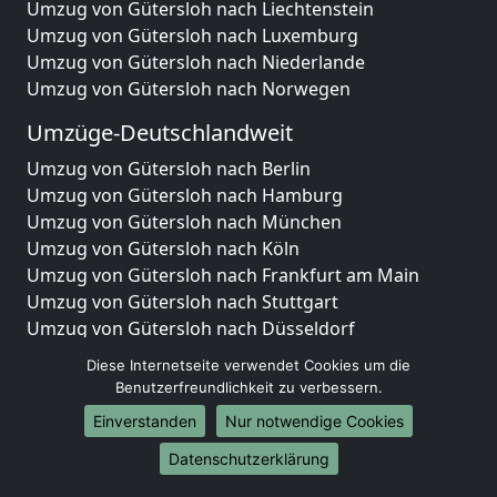
Umzug von Gütersloh nach Liechtenstein
Umzug von Gütersloh nach Luxemburg
Umzug von Gütersloh nach Niederlande
Umzug von Gütersloh nach Norwegen
Umzüge-Deutschlandweit
Umzug von Gütersloh nach Berlin
Umzug von Gütersloh nach Hamburg
Umzug von Gütersloh nach München
Umzug von Gütersloh nach Köln
Umzug von Gütersloh nach Frankfurt am Main
Umzug von Gütersloh nach Stuttgart
Umzug von Gütersloh nach Düsseldorf
Umzug von Gütersloh nach Leipzig
Diese Internetseite verwendet Cookies um die
Umzug von Gütersloh nach Dortmund
Benutzerfreundlichkeit zu verbessern.
Umzug von Gütersloh nach Essen
Einverstanden
Nur notwendige Cookies
Umzug von Gütersloh nach Bremen
Umzug von Gütersloh nach Dresden
Datenschutzerklärung
Umzug von Gütersloh nach Hannover