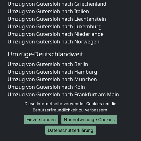
Umzug von Gütersloh nach Griechenland
Umzug von Gütersloh nach Italien
Umzug von Gütersloh nach Liechtenstein
Umzug von Gütersloh nach Luxemburg
Umzug von Gütersloh nach Niederlande
Umzug von Gütersloh nach Norwegen
Umzüge-Deutschlandweit
Umzug von Gütersloh nach Berlin
Umzug von Gütersloh nach Hamburg
Umzug von Gütersloh nach München
Umzug von Gütersloh nach Köln
Umzug von Gütersloh nach Frankfurt am Main
Umzug von Gütersloh nach Stuttgart
Diese Internetseite verwendet Cookies um die
Umzug von Gütersloh nach Düsseldorf
Benutzerfreundlichkeit zu verbessern.
Umzug von Gütersloh nach Leipzig
Einverstanden
Nur notwendige Cookies
Umzug von Gütersloh nach Dortmund
Datenschutzerklärung
Umzug von Gütersloh nach Essen
Umzug von Gütersloh nach Bremen