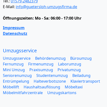
Tel.:
01579-2482379
E-Mail:
info@guetersloh-umzugsfirma.de
Öffnungszeiten:
Mo - Sa: 06:00 - 17:00 Uhr
Impressum
Datenschutz
Umzugsservice
Umzugsservice
Behördenumzug
Büroumzug
Fernumzug
Firmenumzug
Laborumzug
Mini Umzug
Praxisumzug
Privatumzug
Seniorenumzug
Studentenumzug
Beiladung
Entrümpelung
Halteverbotszone
Klaviertransport
Möbellift
Haushaltsauflösung
Möbeltaxi
Möbelmitfahrzentrale
Umzugskartons